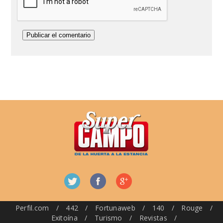
Perfil.com
/
442
/
Fortunaweb
/
140
/
Rouge
/
Exitoína
/
Turismo
/
Revistas
/