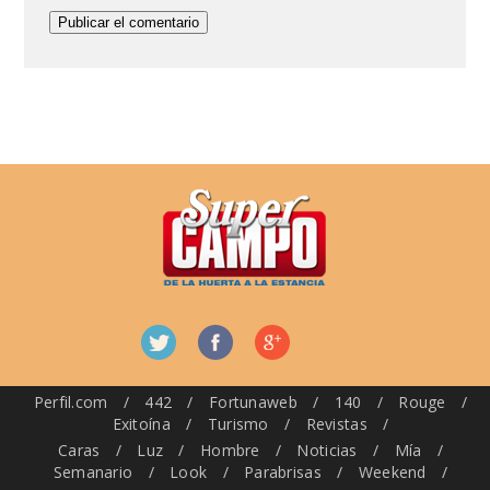
Perfil.com
/
442
/
Fortunaweb
/
140
/
Rouge
/
Exitoína
/
Turismo
/
Revistas
/
Caras
/
Luz
/
Hombre
/
Noticias
/
Mía
/
Semanario
/
Look
/
Parabrisas
/
Weekend
/