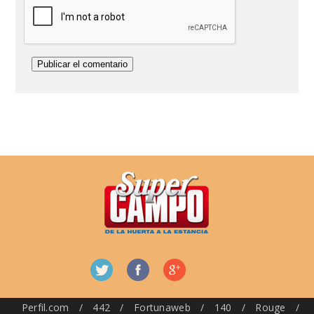
Perfil.com
/
442
/
Fortunaweb
/
140
/
Rouge
/