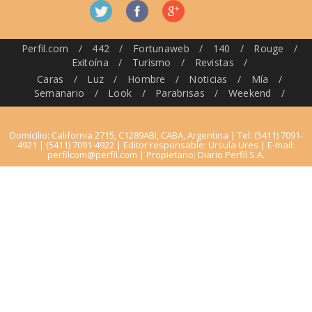
Perfil.com
/
442
/
Fortunaweb
/
140
/
Rouge
/
Exitoína
/
Turismo
/
Revistas
/
Caras
/
Luz
/
Hombre
/
Noticias
/
Mía
/
Semanario
/
Look
/
Parabrisas
/
Weekend
/
Domicilio: California 2715, C1289ABI, CABA, Argentina | Tel: (5411) 7091-
4921 | (5411) 7091-4922 | Editor responsable: Ursula Ures | E-mail:
perfilcom@perfil.com
| Propietario: Diario Perfil S.A.