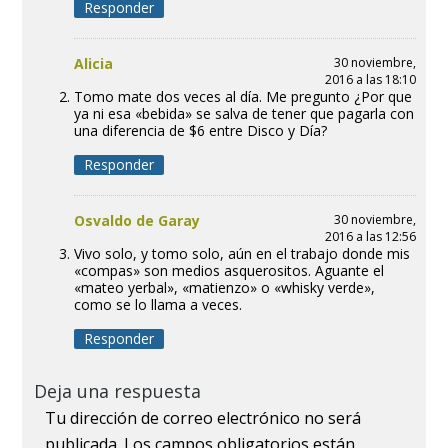
Responder
Alicia
30 noviembre,
2016 a las 18:10
Tomo mate dos veces al día. Me pregunto ¿Por que
ya ni esa «bebida» se salva de tener que pagarla con
una diferencia de $6 entre Disco y Día?
Responder
Osvaldo de Garay
30 noviembre,
2016 a las 12:56
Vivo solo, y tomo solo, aún en el trabajo donde mis
«compas» son medios asquerositos. Aguante el
«mateo yerbal», «matienzo» o «whisky verde»,
como se lo llama a veces.
Responder
Deja una respuesta
Tu dirección de correo electrónico no será
publicada.
Los campos obligatorios están