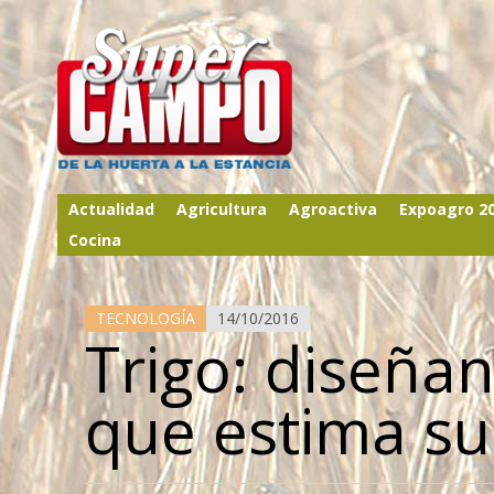
Actualidad
Agricultura
Agroactiva
Expoagro 2
Cocina
TECNOLOGÍA
14/10/2016
Trigo: diseña
que estima su