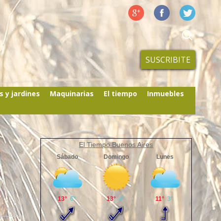
SUSCRIBITE
s y jardines
Maquinarias
El tiempo
Inmuebles
El Tiempo Buenos Aires