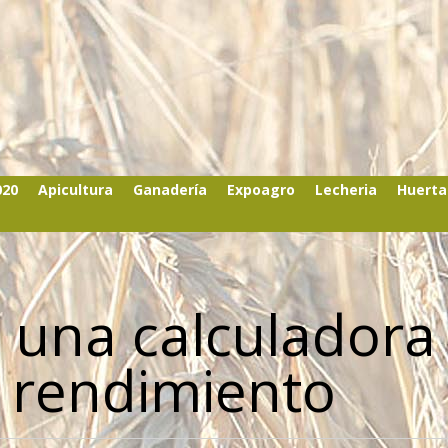
020
Apicultura
Ganadería
Expoagro
Lecheria
Huerta
n una calculadora
 rendimiento