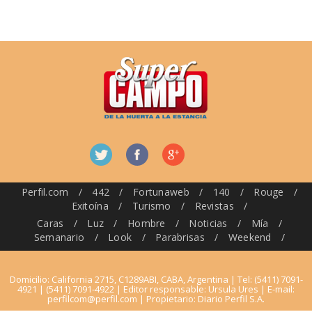
Perfil.com
/
442
/
Fortunaweb
/
140
/
Rouge
/
Exitoína
/
Turismo
/
Revistas
/
Caras
/
Luz
/
Hombre
/
Noticias
/
Mía
/
Semanario
/
Look
/
Parabrisas
/
Weekend
/
Domicilio: California 2715, C1289ABI, CABA, Argentina | Tel: (5411) 7091-
4921 | (5411) 7091-4922 | Editor responsable: Ursula Ures | E-mail:
perfilcom@perfil.com
| Propietario: Diario Perfil S.A.