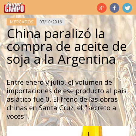
Temas de hoy
MERCADOS
07/10/2016
China paralizó la
compra de aceite de
soja a la Argentina
Entre enero y julio, el volumen de
importaciones de ese producto al país
asiático fue 0. El freno de las obras
chinas en Santa Cruz, el "secreto a
voces".