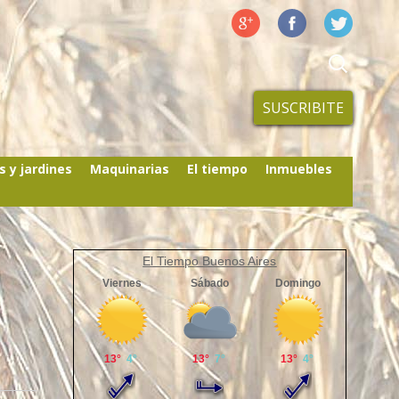
SUSCRIBITE
s y jardines
Maquinarias
El tiempo
Inmuebles
El Tiempo Buenos Aires