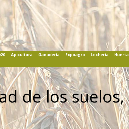
020
Apicultura
Ganadería
Expoagro
Lecheria
Huerta
ad de los suelos,