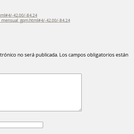
html#4/-42.00/-84.24
ias_mensual_gpm.html#4/-42.00/-84.24
ctrónico no será publicada.
Los campos obligatorios están