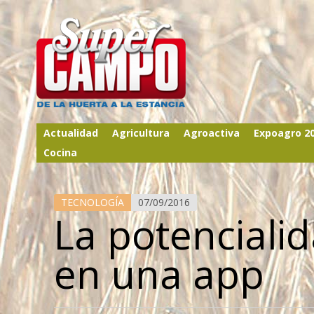
Actualidad
Agricultura
Agroactiva
Expoagro 2
Cocina
TECNOLOGÍA
07/09/2016
La potencialid
en una app