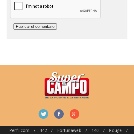
Perfil.com
/
442
/
Fortunaweb
/
140
/
Rouge
/