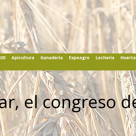
020
Apicultura
Ganadería
Expoagro
Lecheria
Huerta
iar, el congreso d