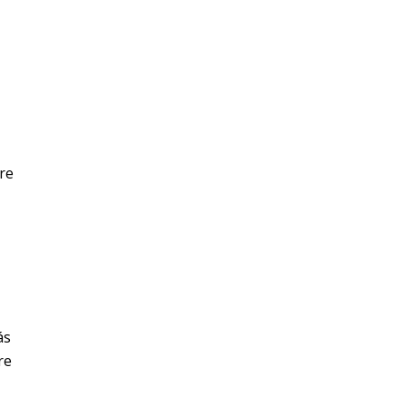
re
ás
re