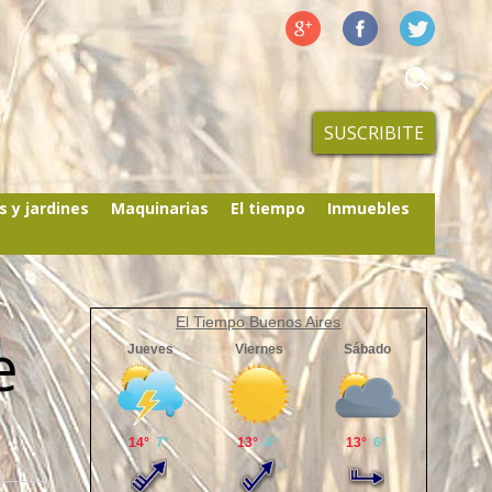
SUSCRIBITE
s y jardines
Maquinarias
El tiempo
Inmuebles
El Tiempo Buenos Aires
e