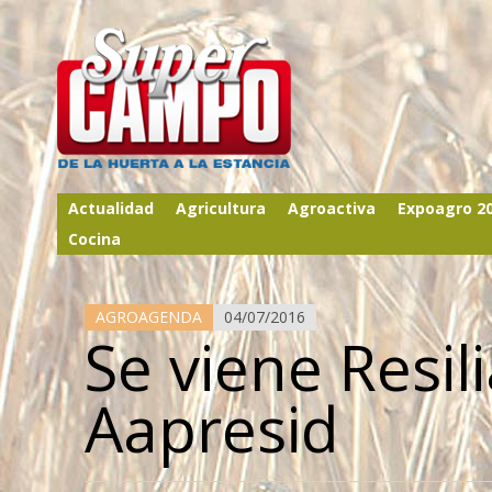
Actualidad
Agricultura
Agroactiva
Expoagro 2
Cocina
AGROAGENDA
04/07/2016
Se viene Resil
Aapresid