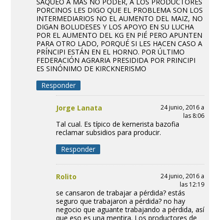
SAQUEÓ A MAS NO PODER, A LOS PRODUCTORES
PORCINOS LES DIGO QUE EL PROBLEMA SON LOS
INTERMEDIARIOS NO EL AUMENTO DEL MAIZ, NO
DIGAN BOLUDESES Y LOS APOYO EN SU LUCHA
POR EL AUMENTO DEL KG EN PIÉ PERO APUNTEN
PARA OTRO LADO, PORQUÉ SI LES HACEN CASO A
PRÍNCIPI ESTÁN EN EL HORNO. POR ÚLTIMO
FEDERACIÓN AGRARIA PRESIDIDA POR PRINCIPI
ES SINÓNIMO DE KIRCKNERISMO
Responder
Jorge Lanata
24 junio, 2016 a
las 8:06
Tal cual. Es típico de kernerista bazofia
reclamar subsidios para producir.
Responder
Rolito
24 junio, 2016 a
las 12:19
se cansaron de trabajar a pérdida? estás
seguro que trabajaron a pérdida? no hay
negocio que aguante trabajando a pérdida, así
que eso es una mentira. Los productores de