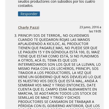
seudos productores con subsidios por los cuatro
costados.
Responder
Charly Pazzi
23 junio, 2016 a
las 19:05
PRINCIPI SOS DE TERROR,, NO OLVIDEMOS
CUANDO TE QUEDARON ROJAS LAS MANOS
APLAUDIENDO A KICILOC, AL PRODUCTOR
TIENEN QUE PAGARLE MAS, NO PUEDE SER QUE
LE PAGUEN 15 Y EN GÓNDOLA ESTÁ 100, EL MAIZ
TIENE QUE ESTAR COMO ESTÁ, SI NO FUNDIMOS
A OTROS, ACÁ EL TEMA ES QUE LOS
INTERMEDIARIOS SON LOS QUE SE LA LLEVAN, LO
MISMO PASA CON LOS LECHEROS, PRINCIPI, SOS
TRAIDOR A LOS PRODUCTORES, LA VEZ QUE
VIENE UN GOBIERNO QUE NOS DEVUELVO LO QUE
ES NUESTRO VOS DECÍS QUE ESTÁ MAL, ANDÁ A
SEMBRAR VOS MAIZ Y TRIGO ENTONCES, DATE
CUENTA QUE EL CAMPO ESRÁ NUEVAMENTE EN
MARCHA, SE AGOTARON TODOS LOS STOCK DE
SEMILLAS DE MAIZ Y TRIGO Y DICHOS
PRODUCTORES SE CANSARON DE TRABAJAR A
PÉRDIDA CON EL GOBIERNO ANTERIOR, QUE LOS