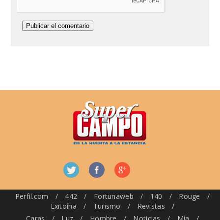
Perfil.com
/
442
/
Fortunaweb
/
140
/
Rouge
/
Exitoína
/
Turismo
/
Revistas
/
Caras
/
Luz
/
Hombre
/
Noticias
/
Mía
/