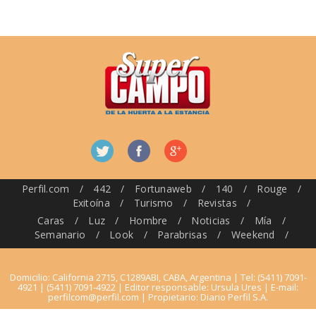
Perfil.com
/
442
/
Fortunaweb
/
140
/
Rouge
/
Exitoína
/
Turismo
/
Revistas
/
Caras
/
Luz
/
Hombre
/
Noticias
/
Mía
/
Semanario
/
Look
/
Parabrisas
/
Weekend
/
Domicilio: California 2715, C1289ABI, CABA, Argentina | Tel: (5411) 7091-
4921 | (5411) 7091-4922 | Editor responsable: Ursula Ures | E-mail:
perfilcom@perfil.com
| Propietario: Diario Perfil S.A.