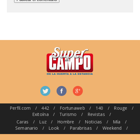
Perfil.com
/
442
/
Fortunaweb
/
140
/
Rouge
/
Exitoína
/
Turismo
/
Revistas
/
Caras
/
Luz
/
Hombre
/
Noticias
/
Mía
/
Semanario
/
Look
/
Parabrisas
/
Weekend
/