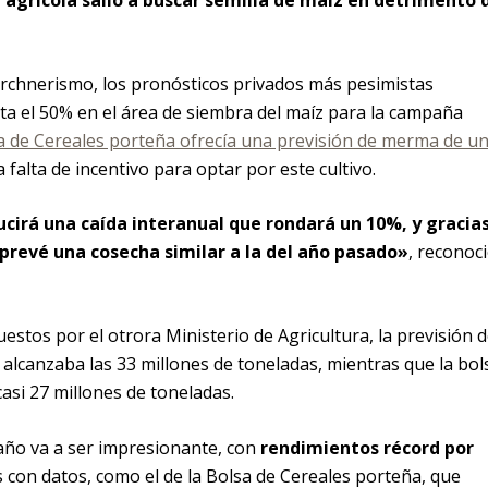
 agrícola salió a buscar semilla de maíz en detrimento 
kirchnerismo, los pronósticos privados más pesimistas
sta el 50% en el área de siembra del maíz para la campaña
a de Cereales porteña ofrecía una previsión de merma de u
 falta de incentivo para optar por este cultivo.
cirá una caída interanual que rondará un 10%, y gracia
 prevé una cosecha similar a la del año pasado»
, reconoc
stos por el otrora Ministerio de Agricultura, la previsión 
 alcanzaba las 33 millones de toneladas, mientras que la bol
asi 27 millones de toneladas.
año va a ser impresionante, con
rendimientos récord por
s con datos, como el de la Bolsa de Cereales porteña, que