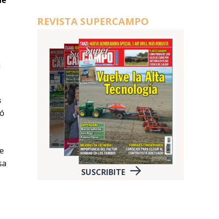
de
REVISTA SUPERCAMPO
n
s
ió
de
sa
SUSCRIBITE