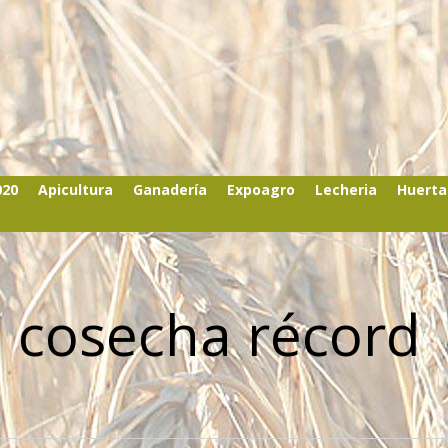
020
Apicultura
Ganadería
Expoagro
Lecheria
Huerta
 cosecha récord