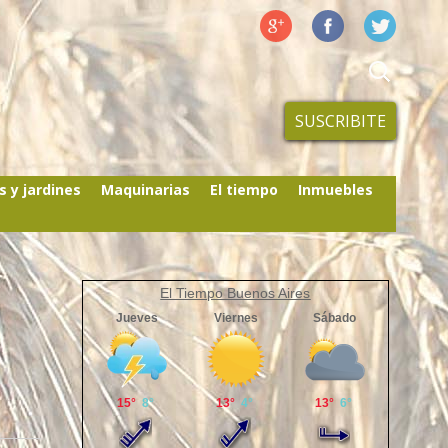
SUSCRIBITE
s y jardines
Maquinarias
El tiempo
Inmuebles
El Tiempo Buenos Aires