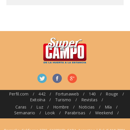
Perfil.com
/
442
/
Fortunaweb
/
140
/
Rouge
/
Exitoína
/
Turismo
/
Revistas
/
Caras
/
Luz
/
Hombre
/
Noticias
/
Mía
/
Semanario
/
Look
/
Parabrisas
/
Weekend
/