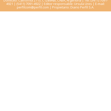
Domicilio: California 2715, C1289ABI, CABA, Argentina | Tel: (5411) 7091-
4921 | (5411) 7091-4922 | Editor responsable: Ursula Ures | E-mail:
perfilcom@perfil.com
| Propietario: Diario Perfil S.A.