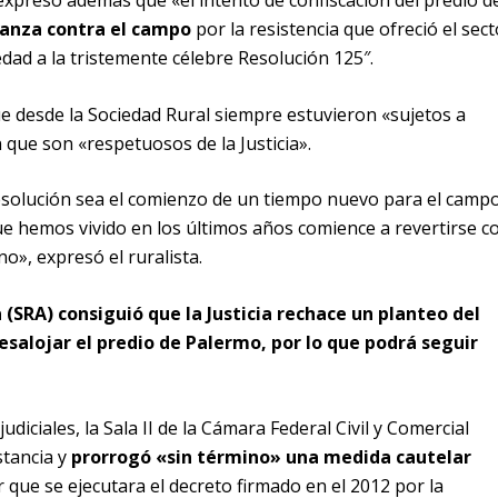
l expresó además que «el intento de confiscación del predio d
anza contra el campo
por la resistencia que ofreció el sect
dad a la tristemente célebre Resolución 125″.
 desde la Sociedad Rural siempre estuvieron «sujetos a
que son «respetuosos de la Justicia».
esolución sea el comienzo de un tiempo nuevo para el campo
que hemos vivido en los últimos años comience a revertirse c
o», expresó el ruralista.
(SRA) consiguió que la Justicia rechace un planteo del
esalojar el predio de Palermo, por lo que podrá seguir
diciales, la Sala II de la Cámara Federal Civil y Comercial
stancia y
prorrogó «sin término» una medida cautelar
ar que se ejecutara el decreto firmado en el 2012 por la