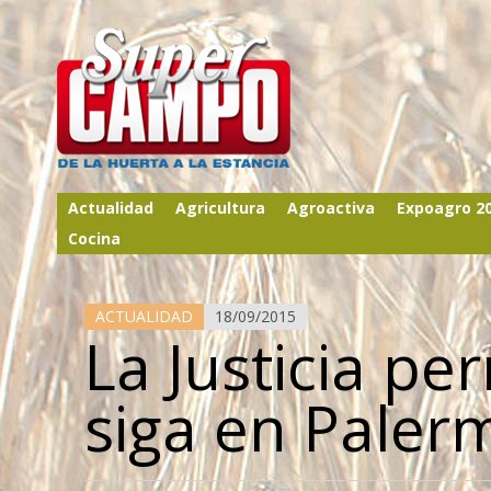
Actualidad
Agricultura
Agroactiva
Expoagro 2
Cocina
ACTUALIDAD
18/09/2015
La Justicia pe
siga en Paler