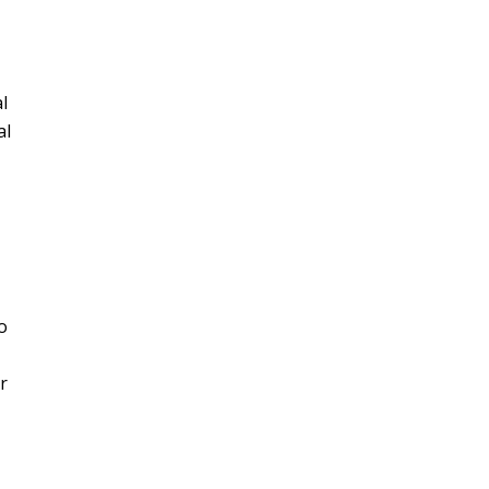
l
al
o
r