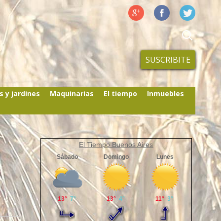
SUSCRIBITE
s y jardines
Maquinarias
El tiempo
Inmuebles
El Tiempo Buenos Aires