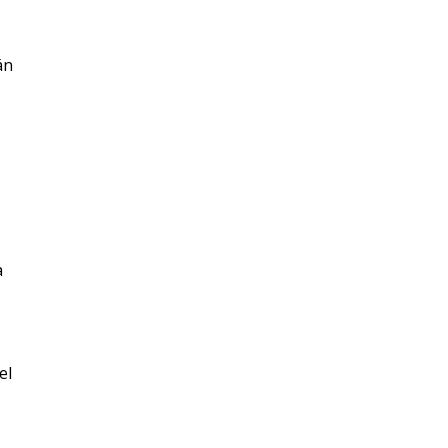
án
a
el