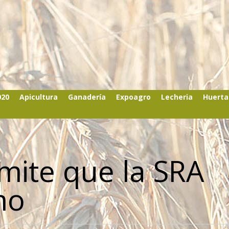
020
Apicultura
Ganadería
Expoagro
Lecheria
Huerta
rmite que la SRA
mo