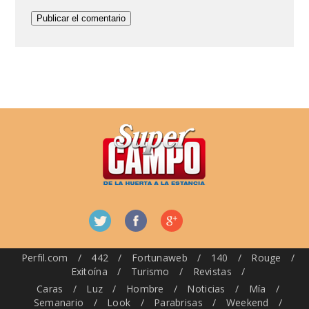
Perfil.com
/
442
/
Fortunaweb
/
140
/
Rouge
/
Exitoína
/
Turismo
/
Revistas
/
Caras
/
Luz
/
Hombre
/
Noticias
/
Mía
/
Semanario
/
Look
/
Parabrisas
/
Weekend
/