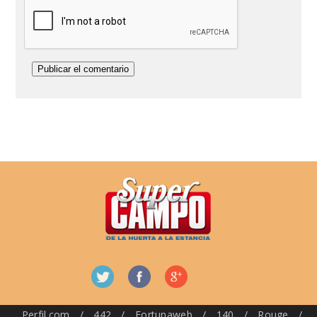
Perfil.com
/
442
/
Fortunaweb
/
140
/
Rouge
/