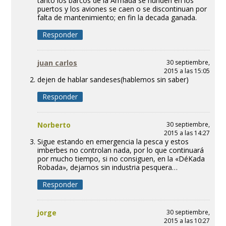
tanto los barcos de la Armada se hunden en los
puertos y los aviones se caen o se discontinuan por
falta de mantenimiento; en fin la decada ganada.
Responder
juan carlos
30 septiembre,
2015 a las 15:05
dejen de hablar sandeses(hablemos sin saber)
Responder
Norberto
30 septiembre,
2015 a las 14:27
Sigue estando en emergencia la pesca y estos
imberbes no controlan nada, por lo que continuará
por mucho tiempo, si no consiguen, en la «DéKada
Robada», dejarnos sin industria pesquera…
Responder
jorge
30 septiembre,
2015 a las 10:27