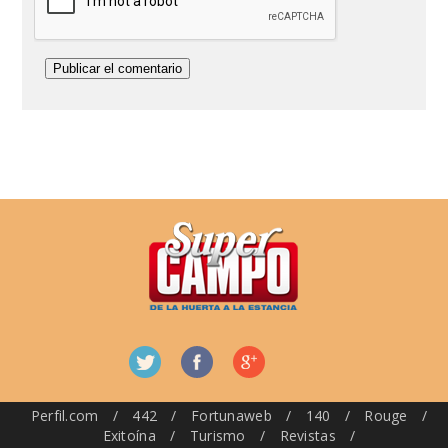
Perfil.com
/
442
/
Fortunaweb
/
140
/
Rouge
/
Exitoína
/
Turismo
/
Revistas
/