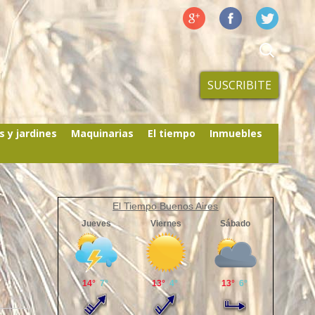
SUSCRIBITE
s y jardines
Maquinarias
El tiempo
Inmuebles
El Tiempo Buenos Aires