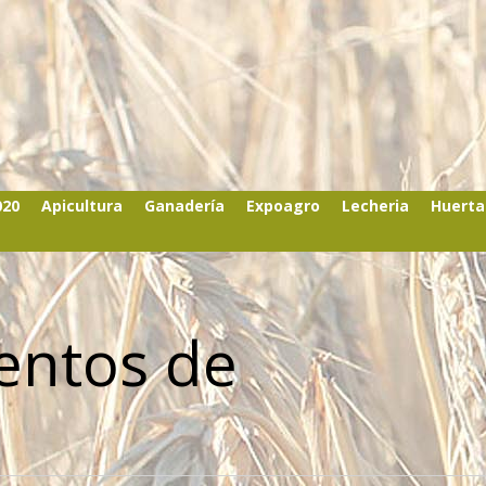
020
Apicultura
Ganadería
Expoagro
Lecheria
Huerta
entos de