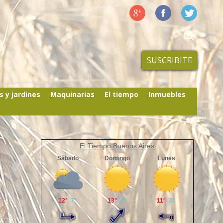
SUSCRIBITE
s y jardines
Maquinarias
El tiempo
Inmuebles
El Tiempo Buenos Aires