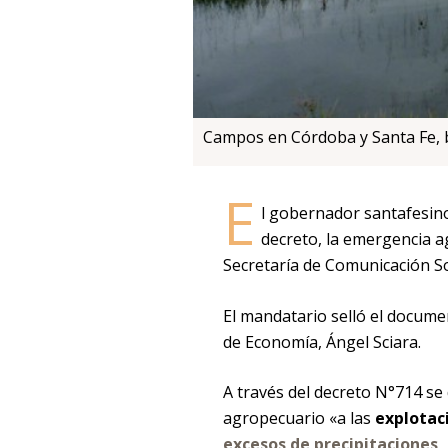
Campos en Córdoba y Santa Fe, b
E
l gobernador santafesino
decreto, la emergencia 
Secretaría de Comunicación Soc
El mandatario selló el documen
de Economía, Ángel Sciara.
A través del decreto N°714 se
agropecuario «a las
explotac
excesos de precipitaciones