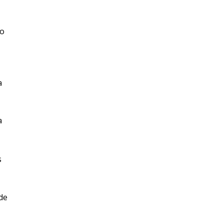
io
a
a
s
de