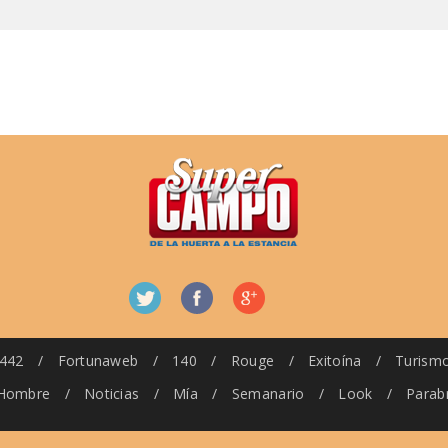
442
/
Fortunaweb
/
140
/
Rouge
/
Exitoína
/
Turism
Hombre
/
Noticias
/
Mía
/
Semanario
/
Look
/
Parab