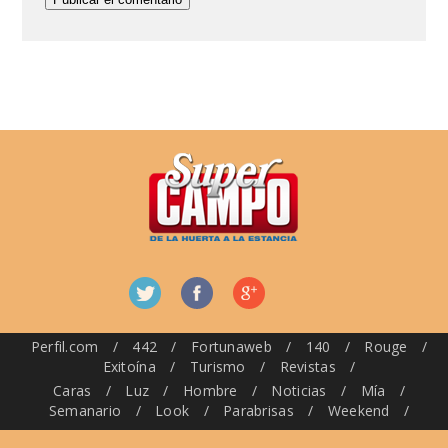
Perfil.com
/
442
/
Fortunaweb
/
140
/
Rouge
/
Exitoína
/
Turismo
/
Revistas
/
Caras
/
Luz
/
Hombre
/
Noticias
/
Mía
/
Semanario
/
Look
/
Parabrisas
/
Weekend
/