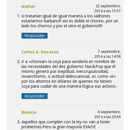
walter
22 septiembre,
2014 a las 15:57
si tratarían igual de igual manera a los ladrones
estaríamos barbaro!!! así es doble el choreo, por un
lado los chorros y por el otro el gobierno!!!!
Responder
Carlos A. Ducasse
7 septiembre,
2014 a las 14:58
Ir a «chorear» la soja para venderla en nombre de
las necesidades del des gobierno Nac&Pop que él
mismo generó por ineptitud, inescrupulosidad,
revanchismo, o actitud delincuencial, es como «ir»
por los ahorros en dólares de quienes no tienen
soja para cuidar de una manera lógica sus activos.-
Responder
Benicio
6 septiembre,
2014 a las 20:56
Aquellos que cumplen con la ley no van a tener
problemas.Pero la gran mayoría EVADE