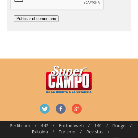
Perfil.com
/
442
/
Fortunaweb
/
140
/
Rouge
/
Exitoína
/
Turismo
/
Revistas
/