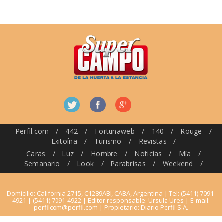
Perfil.com
/
442
/
Fortunaweb
/
140
/
Rouge
/
Exitoína
/
Turismo
/
Revistas
/
Caras
/
Luz
/
Hombre
/
Noticias
/
Mía
/
Semanario
/
Look
/
Parabrisas
/
Weekend
/
Domicilio: California 2715, C1289ABI, CABA, Argentina | Tel: (5411) 7091-
4921 | (5411) 7091-4922 | Editor responsable: Ursula Ures | E-mail:
perfilcom@perfil.com
| Propietario: Diario Perfil S.A.