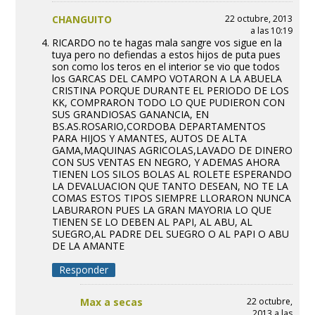
CHANGUITO
22 octubre, 2013
a las 10:19
RICARDO no te hagas mala sangre vos sigue en la
tuya pero no defiendas a estos hijos de puta pues
son como los teros en el interior se vio que todos
los GARCAS DEL CAMPO VOTARON A LA ABUELA
CRISTINA PORQUE DURANTE EL PERIODO DE LOS
KK, COMPRARON TODO LO QUE PUDIERON CON
SUS GRANDIOSAS GANANCIA, EN
BS.AS.ROSARIO,CORDOBA DEPARTAMENTOS
PARA HIJOS Y AMANTES, AUTOS DE ALTA
GAMA,MAQUINAS AGRICOLAS,LAVADO DE DINERO
CON SUS VENTAS EN NEGRO, Y ADEMAS AHORA
TIENEN LOS SILOS BOLAS AL ROLETE ESPERANDO
LA DEVALUACION QUE TANTO DESEAN, NO TE LA
COMAS ESTOS TIPOS SIEMPRE LLORARON NUNCA
LABURARON PUES LA GRAN MAYORIA LO QUE
TIENEN SE LO DEBEN AL PAPI, AL ABU, AL
SUEGRO,AL PADRE DEL SUEGRO O AL PAPI O ABU
DE LA AMANTE
Responder
Max a secas
22 octubre,
2013 a las