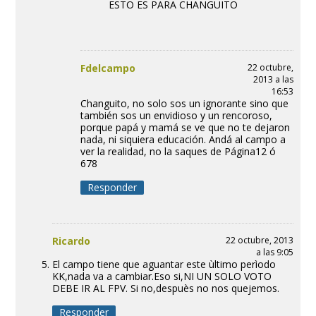
ESTO ES PARA CHANGUITO
Fdelcampo
22 octubre,
2013 a las
16:53
Changuito, no solo sos un ignorante sino que
también sos un envidioso y un rencoroso,
porque papá y mamá se ve que no te dejaron
nada, ni siquiera educación. Andá al campo a
ver la realidad, no la saques de Página12 ó
678
Responder
Ricardo
22 octubre, 2013
a las 9:05
El campo tiene que aguantar este ùltimo perìodo
KK,nada va a cambiar.Eso si,NI UN SOLO VOTO
DEBE IR AL FPV. Si no,despuès no nos quejemos.
Responder