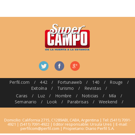
Perfil.com
/
442
/
Fortunaweb
/
140
/
Rouge
/
Exitoína
/
Turismo
/
Revistas
/
Caras
/
Luz
/
Hombre
/
Noticias
/
Mía
/
Semanario
/
Look
/
Parabrisas
/
Weekend
/
Domicilio: California 2715, C1289ABI, CABA, Argentina | Tel: (5411) 7091-
4921 | (5411) 7091-4922 | Editor responsable: Ursula Ures | E-mail:
perfilcom@perfil.com
| Propietario: Diario Perfil S.A.