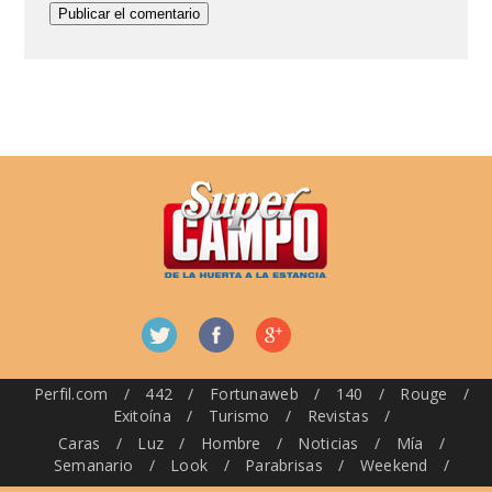
Perfil.com
/
442
/
Fortunaweb
/
140
/
Rouge
/
Exitoína
/
Turismo
/
Revistas
/
Caras
/
Luz
/
Hombre
/
Noticias
/
Mía
/
Semanario
/
Look
/
Parabrisas
/
Weekend
/