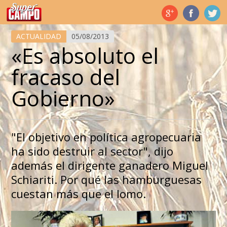
Temas de hoy
ACTUALIDAD
05/08/2013
«Es absoluto el
fracaso del
Gobierno»
"El objetivo en política agropecuaria
ha sido destruir al sector", dijo
además el dirigente ganadero Miguel
Schiariti. Por qué las hamburguesas
cuestan más que el lomo.