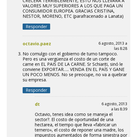
CRECERA TERRIBLEMENTE, ESTO NOS LLEVARA A
VALORES MUY SUPERIORES A LOS QUE PAGA UN
CONSUMIDOR EUROPEA. GRACIAS CRISTINA,
NESTOR, MORENO, ETC (parafracenado a Lanata)
Responder
octavio.paez
6 agosto, 2013 a
las 8:28
No comulgo con el gobierno de turno tampoco.
Pero es una vergüenza el costo de un corte de
carne en EL PAIS DE LA CARNE. Sr Schiariti, sinó le
conviene EXPORTAR….. VENDA EN EL PAÍS Y GANE
UN POCO MENOS. No se preocupe, no va a quebrar
su empresa.
Responder
dt
6 agosto, 2013
a las 8:39
Octavio, tenes idea como se maneja el
sector?. El costo de oportunidad de una
hectarea, el tiempo que lleva «fabricar un
ternero», el costo de reponer una madre, los
impuestos aumentados de forma siniestra por