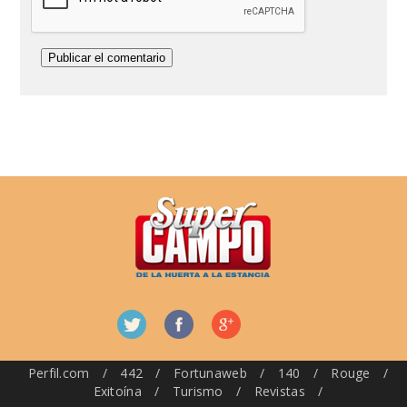
Perfil.com
/
442
/
Fortunaweb
/
140
/
Rouge
/
Exitoína
/
Turismo
/
Revistas
/