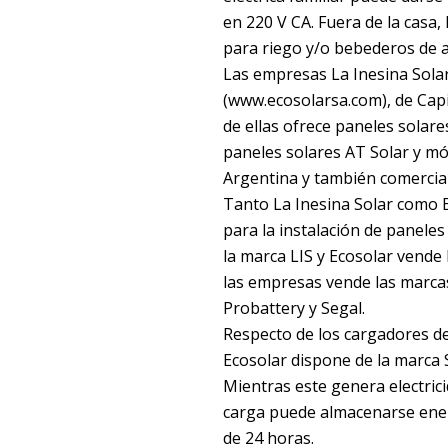
en 220 V CA. Fuera de la casa
para riego y/o bebederos de 
Las empresas La Inesina Solar
(www.ecosolarsa.com), de Capi
de ellas ofrece paneles solare
paneles solares AT Solar y mó
Argentina y también comercial
Tanto La Inesina Solar como E
para la instalación de paneles
la marca LIS y Ecosolar vende 
las empresas vende las marcas
Probattery y Segal.
Respecto de los cargadores de
Ecosolar dispone de la marca S
Mientras este genera electricidad, se carga e
carga puede almacenarse energيa eléctrica en 12 V CC para cubrir el consumo ho
de 24 horas.