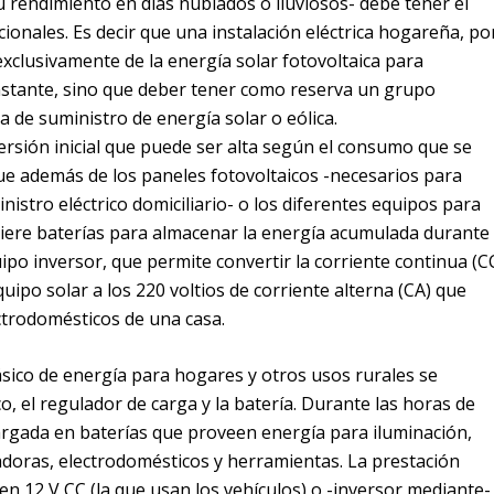
su rendimiento en días nublados o lluviosos- debe tener el
ionales. Es decir que una instalación eléctrica hogareña, po
clusivamente de la energía solar fotovoltaica para
stante, sino que deber tener como reserva un grupo
ta de suministro de energía solar o eólica.
nversión inicial que puede ser alta según el consumo que se
e además de los paneles fotovoltaicos -necesarios para
inistro eléctrico domiciliario- o los diferentes equipos para
uiere baterías para almacenar la energía acumulada durante
uipo inversor, que permite convertir la corriente continua (C
quipo solar a los 220 voltios de corriente alterna (CA) que
ectrodomésticos de una casa.
ico de energía para hogares y otros usos rurales se
, el regulador de carga y la batería. Durante las horas de
 cargada en baterías que proveen energía para iluminación,
adoras, electrodomésticos y herramientas. La prestación
 en 12 V CC (la que usan los vehículos) o -inversor mediante-