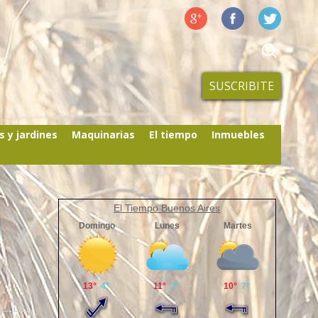
SUSCRIBITE
s y jardines
Maquinarias
El tiempo
Inmuebles
El Tiempo Buenos Aires