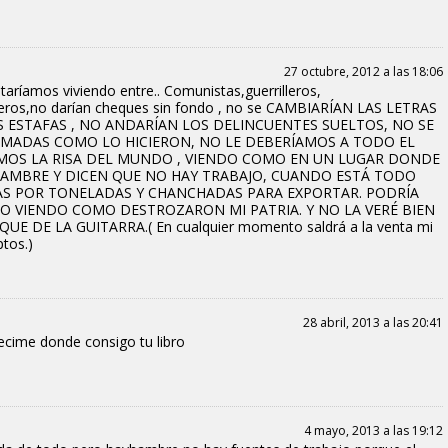
27 octubre, 2012 a las 18:06
taríamos viviendo entre.. Comunistas,guerrilleros,
eros,no darían cheques sin fondo , no se CAMBIARÍAN LAS LETRAS
 ESTAFAS , NO ANDARÍAN LOS DELINCUENTES SUELTOS, NO SE
MADAS COMO LO HICIERON, NO LE DEBERÍAMOS A TODO EL
MOS LA RISA DEL MUNDO , VIENDO COMO EN UN LUGAR DONDE
HAMBRE Y DICEN QUE NO HAY TRABAJO, CUANDO ESTÁ TODO
RAS POR TONELADAS Y CHANCHADAS PARA EXPORTAR. PODRÍA
O VIENDO COMO DESTROZARON MI PATRIA. Y NO LA VERÉ BIEN
 DE LA GUITARRA.( En cualquier momento saldrá a la venta mi
ptos.)
28 abril, 2013 a las 20:41
ecime donde consigo tu libro
4 mayo, 2013 a las 19:12