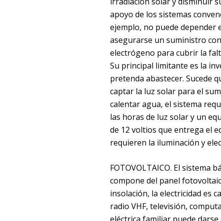
irradiación solar y disminuir 
apoyo de los sistemas convenc
ejemplo, no puede depender ex
asegurarse un suministro con
electrógeno para cubrir la fal
Su principal limitante es la i
pretenda abastecer. Sucede qu
captar la luz solar para el sum
calentar agua, el sistema req
las horas de luz solar y un eq
de 12 voltios que entrega el e
requieren la iluminación y el
FOTOVOLTAICO. El sistema bás
compone del panel fotovoltaico
insolación, la electricidad es
radio VHF, televisión, comput
eléctrica familiar puede darse