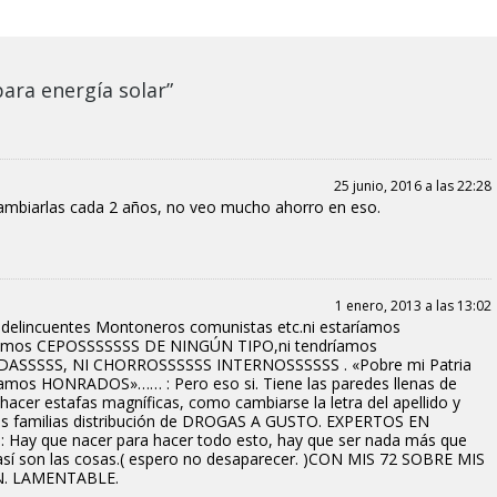
ara energía solar”
25 junio, 2016 a las 22:28
 cambiarlas cada 2 años, no veo mucho ahorro en eso.
1 enero, 2013 a las 13:02
 delincuentes Montoneros comunistas etc.ni estaríamos
ndríamos CEPOSSSSSSS DE NINGÚN TIPO,ni tendríamos
SSSSS, NI CHORROSSSSSS INTERNOSSSSSS . «Pobre mi Patria
ramos HONRADOS»…… : Pero eso si. Tiene las paredes llenas de
n hacer estafas magníficas, como cambiarse la letra del apellido y
ar las familias distribución de DROGAS A GUSTO. EXPERTOS EN
: Hay que nacer para hacer todo esto, hay que ser nada más que
í son las cosas.( espero no desaparecer. )CON MIS 72 SOBRE MIS
. LAMENTABLE.