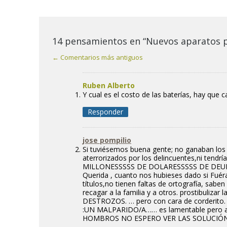
14 pensamientos en “Nuevos aparatos p
← Comentarios más antiguos
Ruben Alberto
Y cual es el costo de las baterías, hay que
Responder
jose pompilio
Si tuviésemos buena gente; no ganaban los
aterrorizados por los delincuentes,ni te
MILLONESSSSS DE DOLARESSSSS DE DEUDA
Querida , cuanto nos hubieses dado si Fué
títulos,no tienen faltas de ortografía, sabe
recagar a la familia y a otros. prostibuliz
DESTROZOS. … pero con cara de corderito. 
:UN MALPARIDO/A…… es lamentable pero as
HOMBROS NO ESPERO VER LAS SOLUCIÓN