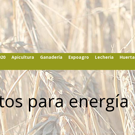
020
Apicultura
Ganadería
Expoagro
Lecheria
Huerta
os para energía