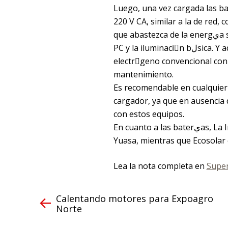
Luego, una vez cargada las baterيas, utilizando el inversor, la energيa se tran
220 V CA, similar a la de red, 
que abastezca de la energيa suficiente para que funcionen una heladera, un televisor, una
PC y la iluminaciَn bلsica. Y ademلs, con la ventaja de no tener que prender el grupo
electrَgeno convencional con 
mantenimiento.
Es recomendable en cualquier 
cargador, ya que en ausencia d
con estos equipos.
En cuanto a las baterيas, La Inesina Solar comercializa las marcas Moura, Visiَn, Trojan y
Yuasa, mientras que Ecosolar 
Lea la nota completa en
Supe
Calentando motores para Expoagro
Norte