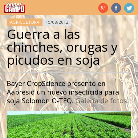
Temas de hoy
AGRICULTURA
15/08/2012
Guerra a las
chinches, orugas y
picudos en soja
Bayer CropScience presentó en
Aapresid un nuevo insecticida para
soja Solomon O-TEQ.
Galería de fotos.