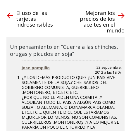
El uso de las
Mejoran los
tarjetas
precios de los
hidrosensibles
aceites en el
mundo
Un pensamiento en “Guerra a las chinches,
orugas y picudos en soja”
jose pompilio
23 septiembre,
2012 a las 18:07
¿Y LOS DEMÁS PRODUCTO QUE? ¿UN PAIS VIVE
SOLAMENTE DE LA SOJA.? CHE: SABIOS DEL
GOBIERNO COMUNISTA, GUERRILLERO
,MONTONERO, ETC.ETC.ETC.
¿POR QUE NO LE PIDEN UNA COIMITA ,Y
ALQUILAN TODO EL PAIS. A ALGÚN PAIS COMO
SUIZA , O ALEMANIA, O DONAMARCA,OLANDA,
ETC.ETC…. QUIEN TE DICE QUE ESTARÍAMOS
MEJOR…POR LO MENOS, NO SON COMUNISTAS,
GUERRILLEROS ,MONTONEROS ,Y A LO MEJOR SE
PARARÍA UN POCO EL CHORRÉO Y LA