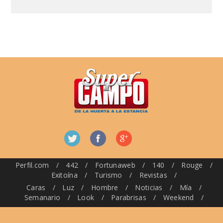
Perfil.com
/
442
/
Fortunaweb
/
140
/
Rouge
/
Exitoína
/
Turismo
/
Revistas
/
Caras
/
Luz
/
Hombre
/
Noticias
/
Mía
/
Semanario
/
Look
/
Parabrisas
/
Weekend
/