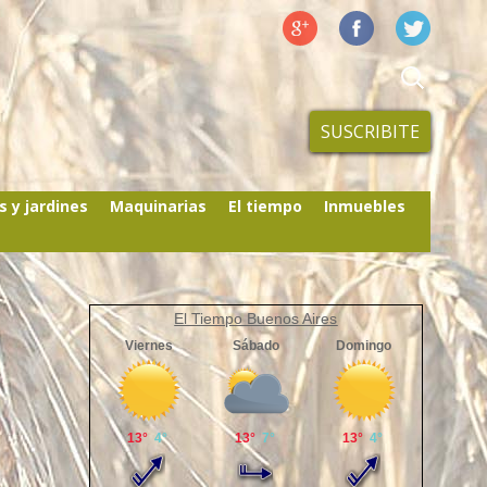
SUSCRIBITE
s y jardines
Maquinarias
El tiempo
Inmuebles
El Tiempo Buenos Aires