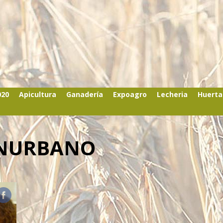
020
Apicultura
Ganadería
Expoagro
Lecheria
Huerta
ONURBANO