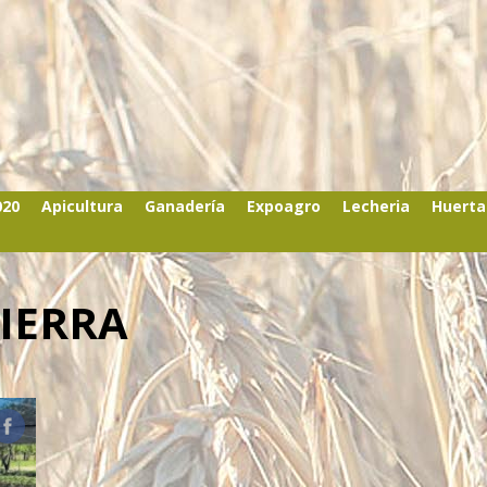
020
Apicultura
Ganadería
Expoagro
Lecheria
Huerta
SIERRA