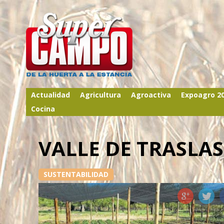
Actualidad
Agricultura
Agroactiva
Expoagro 2
Cocina
VALLE DE TRASLA
SUSTENTABILIDAD