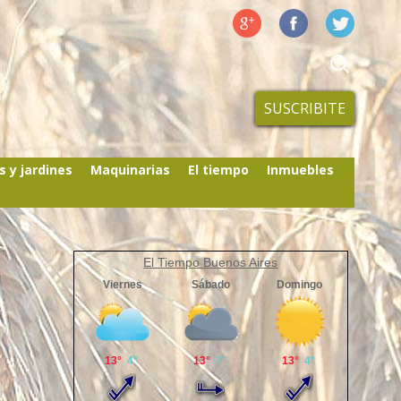
SUSCRIBITE
s y jardines
Maquinarias
El tiempo
Inmuebles
El Tiempo Buenos Aires