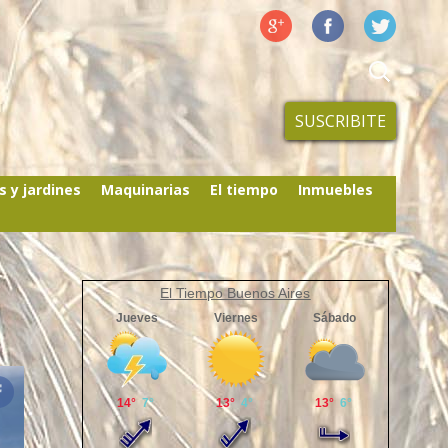
SUSCRIBITE
s y jardines
Maquinarias
El tiempo
Inmuebles
El Tiempo Buenos Aires