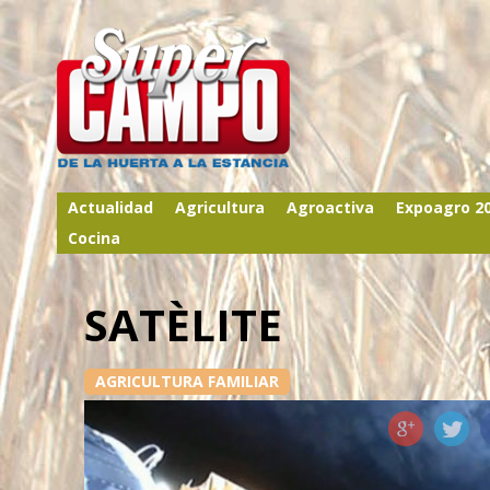
Actualidad
Agricultura
Agroactiva
Expoagro 2
Cocina
SATÈLITE
AGRICULTURA FAMILIAR