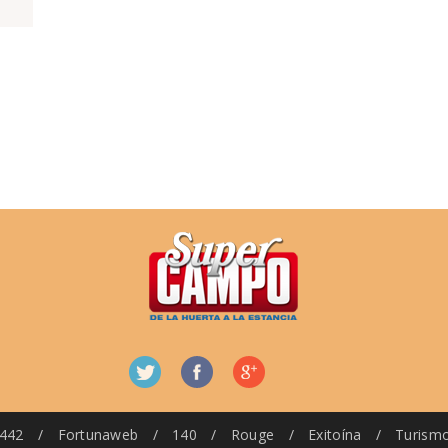
442
/
Fortunaweb
/
140
/
Rouge
/
Exitoína
/
Turism