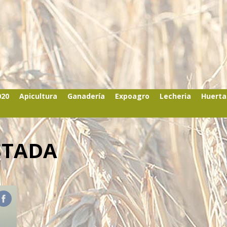
020
Apicultura
Ganadería
Expoagro
Lecheria
Huerta
STADA