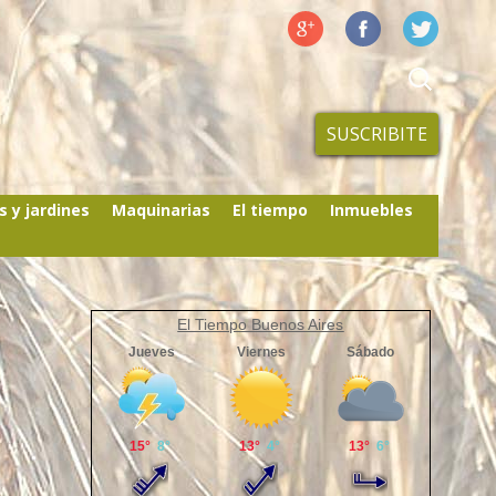
SUSCRIBITE
s y jardines
Maquinarias
El tiempo
Inmuebles
El Tiempo Buenos Aires