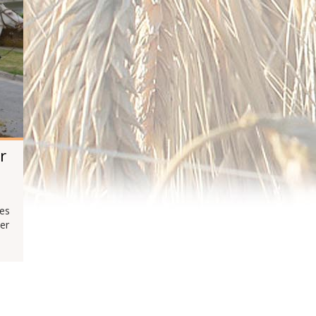
r
res
er