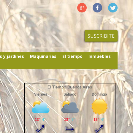
SUSCRIBITE
s y jardines
Maquinarias
El tiempo
Inmuebles
El Tiempo Buenos Aires