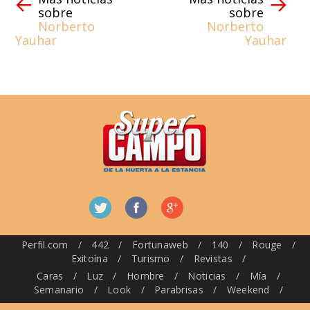
sobre
sobre
Norberto
Norberto
Yauhar
Yauhar
Perfil.com
/
442
/
Fortunaweb
/
140
/
Rouge
/
Exitoína
/
Turismo
/
Revistas
/
Caras
/
Luz
/
Hombre
/
Noticias
/
Mía
/
Semanario
/
Look
/
Parabrisas
/
Weekend
/