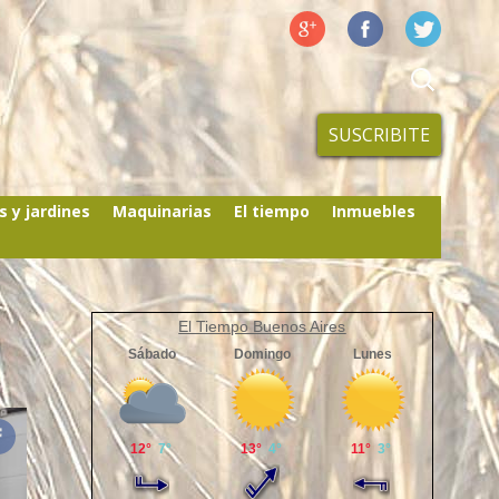
SUSCRIBITE
s y jardines
Maquinarias
El tiempo
Inmuebles
El Tiempo Buenos Aires