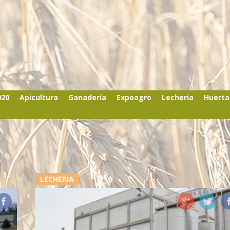
020
Apicultura
Ganadería
Expoagro
Lecheria
Huerta
LECHERIA