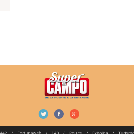
442
/
Fortunaweb
/
140
/
Rouge
/
Exitoína
/
Turism