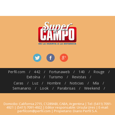
Perfil.com
/
442
/
Fortunaweb
/
140
/
Rouge
/
Exitoína
/
Turismo
/
Revistas
/
Caras
/
Luz
/
Hombre
/
Noticias
/
Mía
/
Semanario
/
Look
/
Parabrisas
/
Weekend
/
Domicilio: California 2715, C1289ABI, CABA, Argentina | Tel: (5411) 7091-
4921 | (5411) 7091-4922 | Editor responsable: Ursula Ures | E-mail:
perfilcom@perfil.com
| Propietario: Diario Perfil S.A.