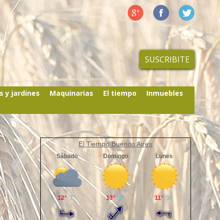
SUSCRIBITE
s y jardines
Maquinarias
El tiempo
Inmuebles
El Tiempo Buenos Aires