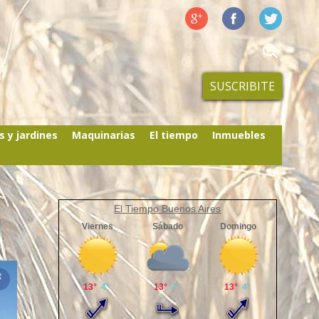
SUSCRIBITE
s y jardines
Maquinarias
El tiempo
Inmuebles
El Tiempo Buenos Aires