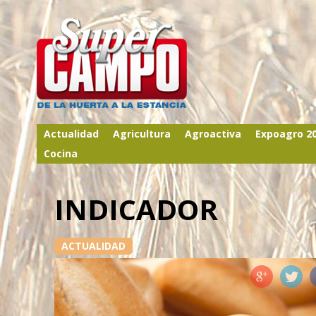
Actualidad
Agricultura
Agroactiva
Expoagro 2
Cocina
INDICADOR
ACTUALIDAD