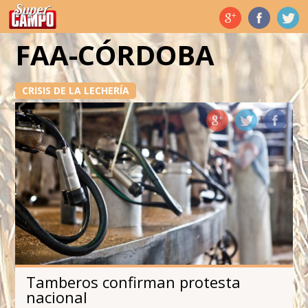
Temas de hoy
FAA-CÓRDOBA
CRISIS DE LA LECHERÍA
Tamberos confirman protesta
nacional