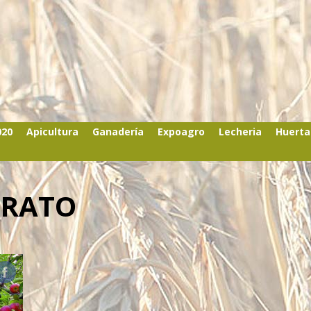
020
Apicultura
Ganadería
Expoagro
Lecheria
Huerta
ARATO