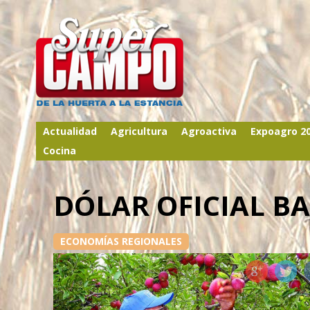
Actualidad
Agricultura
Agroactiva
Expoagro 2
Cocina
DÓLAR OFICIAL B
ECONOMÍAS REGIONALES