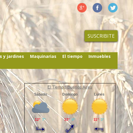
SUSCRIBITE
s y jardines
Maquinarias
El tiempo
Inmuebles
El Tiempo Buenos Aires