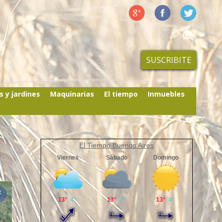
SUSCRIBITE
s y jardines
Maquinarias
El tiempo
Inmuebles
El Tiempo Buenos Aires