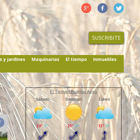
SUSCRIBITE
s y jardines
Maquinarias
El tiempo
Inmuebles
El Tiempo Buenos Aires