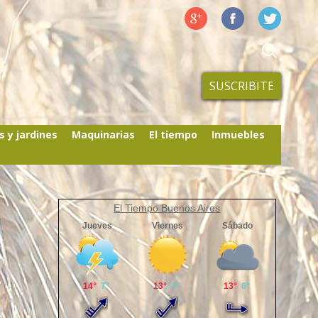
SUSCRIBITE
s y jardines
Maquinarias
El tiempo
Inmuebles
El Tiempo Buenos Aires