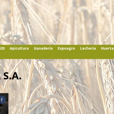
020
Apicultura
Ganadería
Expoagro
Lecheria
Huerta
S.A.